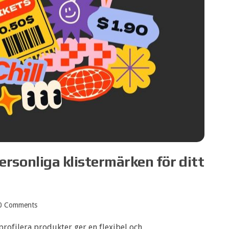
rsonliga klistermärken för ditt
0 Comments
profilera produkter ger en flexibel och