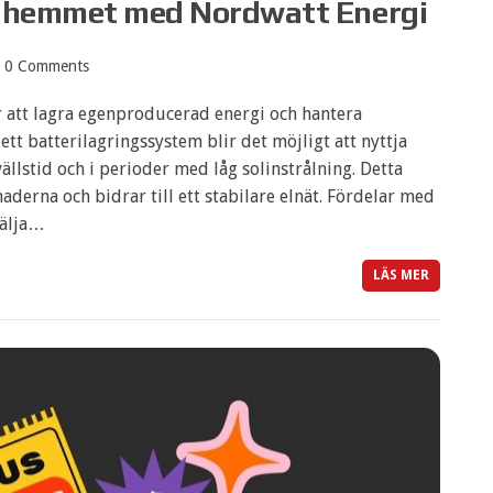
ör hemmet med Nordwatt Energi
0 Comments
r att lagra egenproducerad energi och hantera
tt batterilagringssystem blir det möjligt att nyttja
llstid och i perioder med låg solinstrålning. Detta
aderna och bidrar till ett stabilare elnät. Fördelar med
välja…
LÄS MER