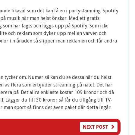
nde likaväl som det kan få en i partystämning. Spotify
a på musik när man helst önskar. Med ett gratis
g som har lagts och läggs upp på Spotify. Som icke
alité och reklam som dyker upp mellan varven och
ronor i månaden så slipper man reklamen och får andra
man tycker om. Numer så kan du se dessa när du helst
n av flera som erbjuder streaming på nätet. Det har
rera på. Det allra enklaste kostar 109 kronor och då
ll. Lägger du till 30 kronor så får du tillgång till TV-
r man sport så finns det även paket där detta ingår.
NEXT POST