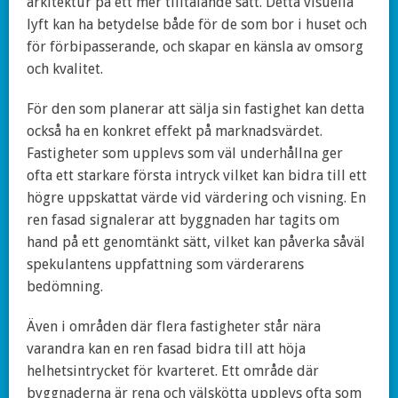
arkitektur på ett mer tilltalande sätt. Detta visuella
lyft kan ha betydelse både för de som bor i huset och
för förbipasserande, och skapar en känsla av omsorg
och kvalitet.
För den som planerar att sälja sin fastighet kan detta
också ha en konkret effekt på marknadsvärdet.
Fastigheter som upplevs som väl underhållna ger
ofta ett starkare första intryck vilket kan bidra till ett
högre uppskattat värde vid värdering och visning. En
ren fasad signalerar att byggnaden har tagits om
hand på ett genomtänkt sätt, vilket kan påverka såväl
spekulantens uppfattning som värderarens
bedömning.
Även i områden där flera fastigheter står nära
varandra kan en ren fasad bidra till att höja
helhetsintrycket för kvarteret. Ett område där
byggnaderna är rena och välskötta upplevs ofta som