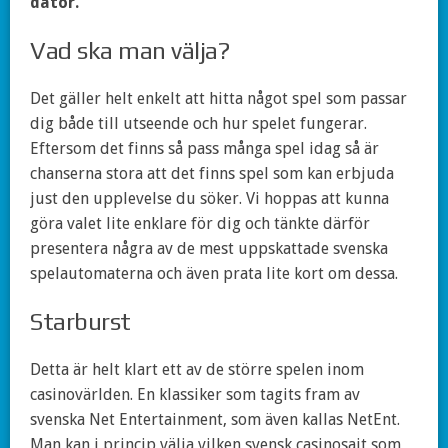
dator.
Vad ska man välja?
Det gäller helt enkelt att hitta något spel som passar
dig både till utseende och hur spelet fungerar.
Eftersom det finns så pass många spel idag så är
chanserna stora att det finns spel som kan erbjuda
just den upplevelse du söker. Vi hoppas att kunna
göra valet lite enklare för dig och tänkte därför
presentera några av de mest uppskattade svenska
spelautomaterna och även prata lite kort om dessa.
Starburst
Detta är helt klart ett av de större spelen inom
casinovärlden. En klassiker som tagits fram av
svenska Net Entertainment, som även kallas NetEnt.
Man kan i princip välja vilken svensk casinosajt som