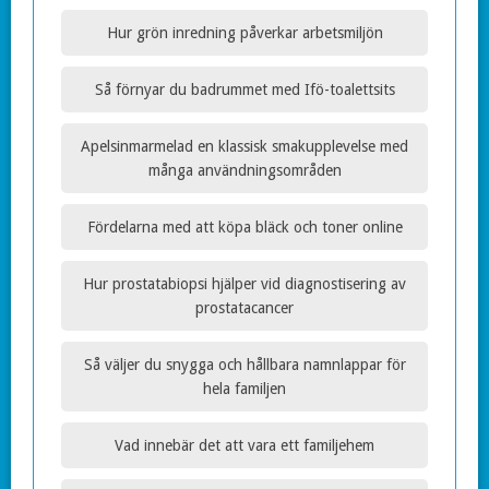
Hur grön inredning påverkar arbetsmiljön
Så förnyar du badrummet med Ifö-toalettsits
Apelsinmarmelad en klassisk smakupplevelse med
många användningsområden
Fördelarna med att köpa bläck och toner online
Hur prostatabiopsi hjälper vid diagnostisering av
prostatacancer
Så väljer du snygga och hållbara namnlappar för
hela familjen
Vad innebär det att vara ett familjehem