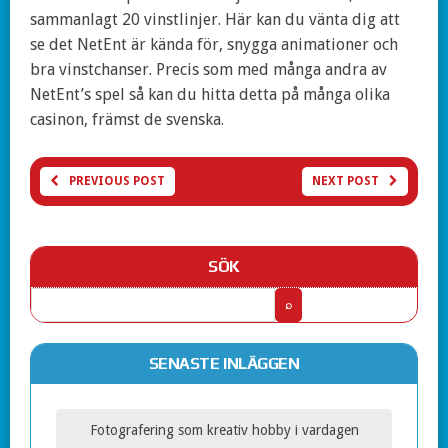
sammanlagt 20 vinstlinjer. Här kan du vänta dig att
se det NetEnt är kända för, snygga animationer och
bra vinstchanser. Precis som med många andra av
NetEnt’s spel så kan du hitta detta på många olika
casinon, främst de svenska.
PREVIOUS POST
NEXT POST
SÖK
SENASTE INLÄGGEN
Fotografering som kreativ hobby i vardagen